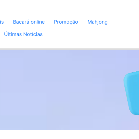
is
Bacará online
Promoção
Mahjong
Últimas Notícias