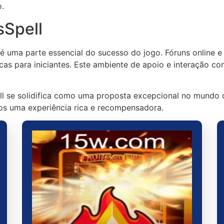
o.
Spell
 uma parte essencial do sucesso do jogo. Fóruns online e 
dicas para iniciantes. Este ambiente de apoio e interação
ll se solidifica como uma proposta excepcional no mundo
os uma experiência rica e recompensadora.