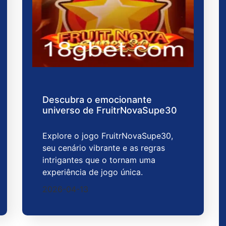
Descubra o emocionante
universo de FruitrNovaSupe30
Explore o jogo FruitrNovaSupe30,
seu cenário vibrante e as regras
intrigantes que o tornam uma
experiência de jogo única.
2026-04-13