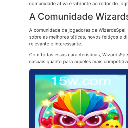
comunidade ativa e vibrante ao redor do jog
A Comunidade Wizards
A comunidade de jogadores de WizardsSpell é
sobre as melhores táticas, novos feitiços e 
relevante e interessante.
Com todas essas características, WizardsSpe
casuais quanto para aqueles mais competitiv