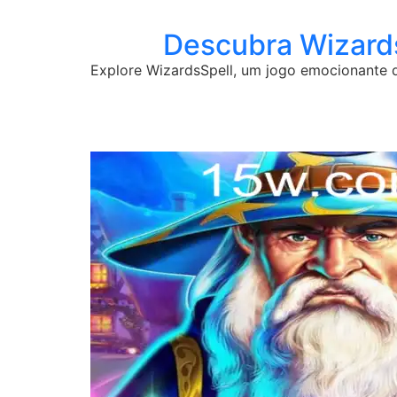
Descubra Wizard
Explore WizardsSpell, um jogo emocionante q