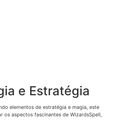
ia e Estratégia
do elementos de estratégia e magia, este
r os aspectos fascinantes de WizardsSpell,