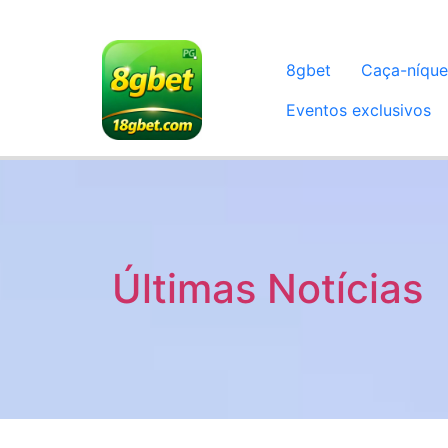
8gbet
Caça-níque
Eventos exclusivos
Últimas Notícias