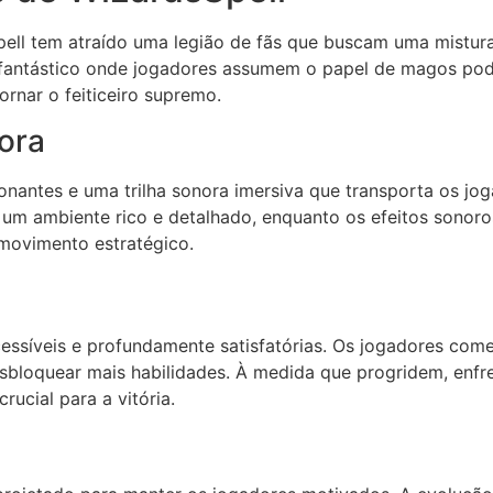
ell tem atraído uma legião de fãs que buscam uma mistura
antástico onde jogadores assumem o papel de magos poder
rnar o feiticeiro supremo.
nora
onantes e uma trilha sonora imersiva que transporta os jo
e um ambiente rico e detalhado, enquanto os efeitos sonoros
movimento estratégico.
essíveis e profundamente satisfatórias. Os jogadores com
sbloquear mais habilidades. À medida que progridem, enfr
rucial para a vitória.