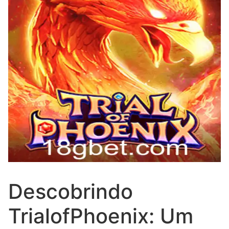
Descobrindo
TrialofPhoenix: Um