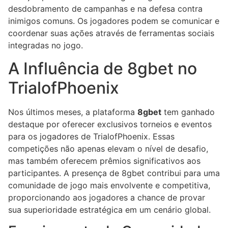
desdobramento de campanhas e na defesa contra
inimigos comuns. Os jogadores podem se comunicar e
coordenar suas ações através de ferramentas sociais
integradas no jogo.
A Influência de 8gbet no
TrialofPhoenix
Nos últimos meses, a plataforma
8gbet
tem ganhado
destaque por oferecer exclusivos torneios e eventos
para os jogadores de TrialofPhoenix. Essas
competições não apenas elevam o nível de desafio,
mas também oferecem prêmios significativos aos
participantes. A presença de 8gbet contribui para uma
comunidade de jogo mais envolvente e competitiva,
proporcionando aos jogadores a chance de provar
sua superioridade estratégica em um cenário global.