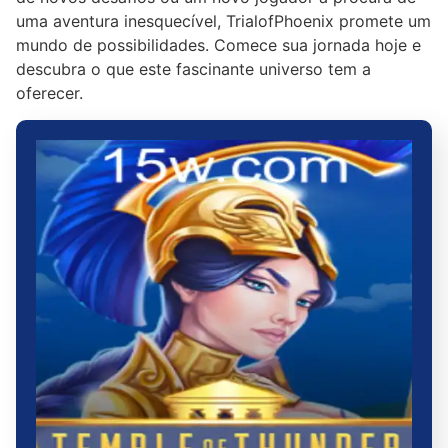
uma aventura inesquecível, TrialofPhoenix promete um
mundo de possibilidades. Comece sua jornada hoje e
descubra o que este fascinante universo tem a
oferecer.