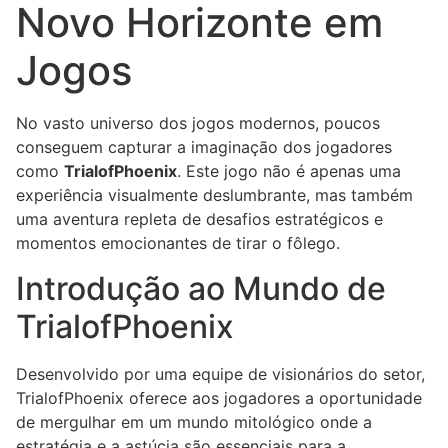
Novo Horizonte em
Jogos
No vasto universo dos jogos modernos, poucos
conseguem capturar a imaginação dos jogadores
como
TrialofPhoenix
. Este jogo não é apenas uma
experiência visualmente deslumbrante, mas também
uma aventura repleta de desafios estratégicos e
momentos emocionantes de tirar o fôlego.
Introdução ao Mundo de
TrialofPhoenix
Desenvolvido por uma equipe de visionários do setor,
TrialofPhoenix oferece aos jogadores a oportunidade
de mergulhar em um mundo mitológico onde a
estratégia e a astúcia são essenciais para a