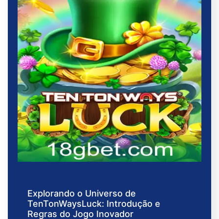
Explorando o Universo de
TenTonWaysLuck: Introdução e
Regras do Jogo Inovador