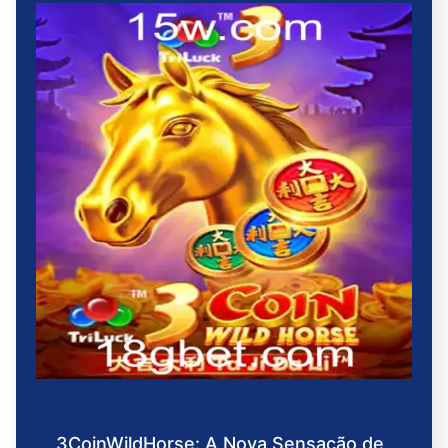
3CoinWildHorse: A Nova Sensação de