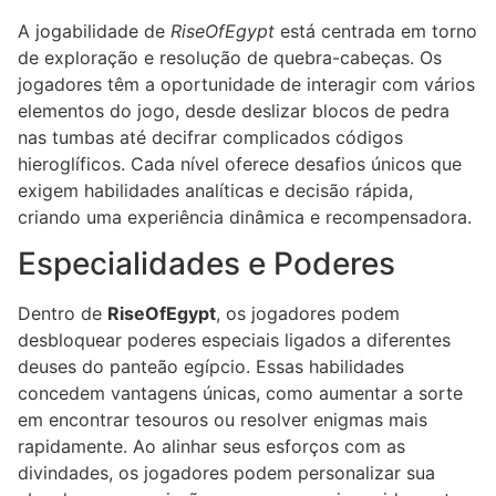
A jogabilidade de
RiseOfEgypt
está centrada em torno
de exploração e resolução de quebra-cabeças. Os
jogadores têm a oportunidade de interagir com vários
elementos do jogo, desde deslizar blocos de pedra
nas tumbas até decifrar complicados códigos
hieroglíficos. Cada nível oferece desafios únicos que
exigem habilidades analíticas e decisão rápida,
criando uma experiência dinâmica e recompensadora.
Especialidades e Poderes
Dentro de
RiseOfEgypt
, os jogadores podem
desbloquear poderes especiais ligados a diferentes
deuses do panteão egípcio. Essas habilidades
concedem vantagens únicas, como aumentar a sorte
em encontrar tesouros ou resolver enigmas mais
rapidamente. Ao alinhar seus esforços com as
divindades, os jogadores podem personalizar sua