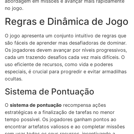
abordagem em missões e avançar mais rapidamente
no jogo.
Regras e Dinâmica de Jogo
O jogo apresenta um conjunto intuitivo de regras que
são fáceis de aprender mas desafiadoras de dominar.
Os jogadores devem avançar por níveis progressivos,
cada um trazendo desafios cada vez mais difíceis. O
uso eficiente de recursos, como vida e poderes
especiais, é crucial para progredir e evitar armadilhas
ocultas.
Sistema de Pontuação
O
sistema de pontuação
recompensa ações
estratégicas e a finalização de tarefas no menor
tempo possível. Os jogadores ganham pontos ao
encontrar artefatos valiosos e ao completar missões
sem usar todos os seus recursos, incentivando a