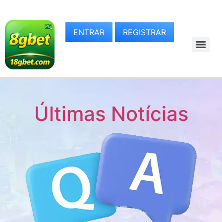
ENTRAR
REGISTRAR
Últimas Notícias