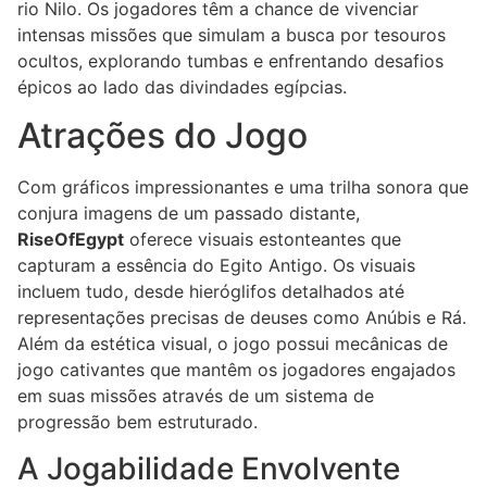
rio Nilo. Os jogadores têm a chance de vivenciar
intensas missões que simulam a busca por tesouros
ocultos, explorando tumbas e enfrentando desafios
épicos ao lado das divindades egípcias.
Atrações do Jogo
Com gráficos impressionantes e uma trilha sonora que
conjura imagens de um passado distante,
RiseOfEgypt
oferece visuais estonteantes que
capturam a essência do Egito Antigo. Os visuais
incluem tudo, desde hieróglifos detalhados até
representações precisas de deuses como Anúbis e Rá.
Além da estética visual, o jogo possui mecânicas de
jogo cativantes que mantêm os jogadores engajados
em suas missões através de um sistema de
progressão bem estruturado.
A Jogabilidade Envolvente