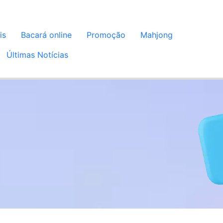
is
Bacará online
Promoção
Mahjong
Últimas Notícias