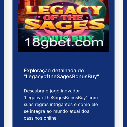
Exploração detalhada do
"LegacyoftheSagesBonusBuy"
Descubra o jogo inovador
'LegacyoftheSagesBonusBuy' com
suas regras intrigantes e como ele
se integra ao mundo atual dos
cassinos online.