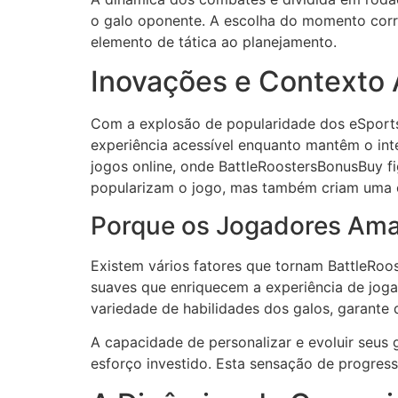
o galo oponente. A escolha do momento corre
elemento de tática ao planejamento.
Inovações e Contexto 
Com a explosão de popularidade dos eSport
experiência acessível enquanto mantêm o in
jogos online, onde BattleRoostersBonusBuy f
popularizam o jogo, mas também criam uma 
Porque os Jogadores Am
Existem vários fatores que tornam BattleRoo
suaves que enriquecem a experiência de joga
variedade de habilidades dos galos, garante 
A capacidade de personalizar e evoluir seu
esforço investido. Esta sensação de progresso