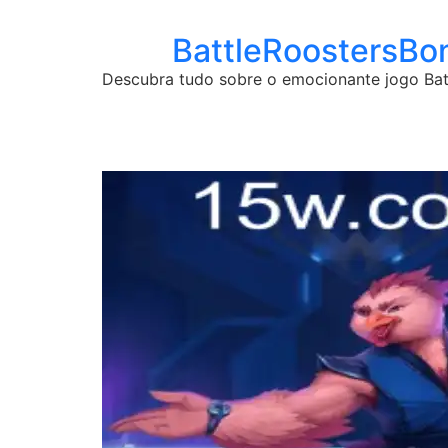
BattleRoostersBo
Descubra tudo sobre o emocionante jogo Batt