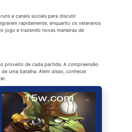
ns e canais sociais para discutir
ntegrarem rapidamente, enquanto os veteranos
do jogo e trazendo novas maneiras de
imo proveito de cada partida. A compreensão
 de uma batalha. Além disso, conhecer
el.