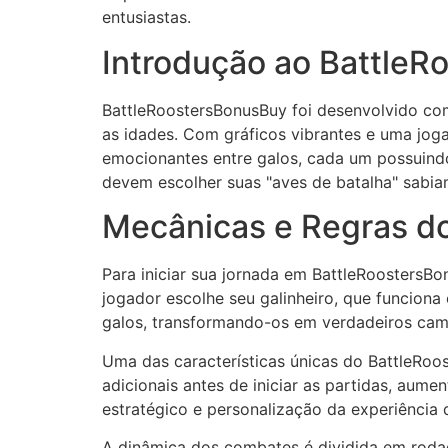
entusiastas.
Introdução ao Battle
BattleRoostersBonusBuy foi desenvolvido com
as idades. Com gráficos vibrantes e uma joga
emocionantes entre galos, cada um possuindo 
devem escolher suas "aves de batalha" sabia
Mecânicas e Regras d
Para iniciar sua jornada em BattleRoostersB
jogador escolhe seu galinheiro, que funciona
galos, transformando-os em verdadeiros ca
Uma das características únicas do BattleRo
adicionais antes de iniciar as partidas, aume
estratégico e personalização da experiência 
A dinâmica dos combates é dividida em rodada