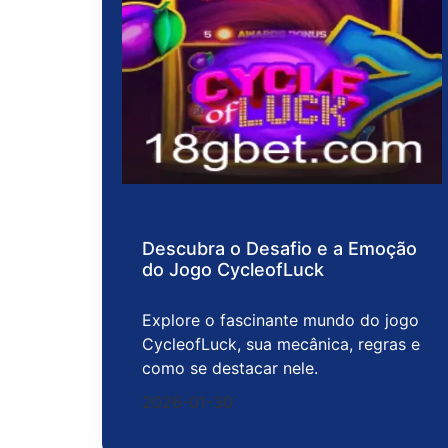
Descubra o Desafio e a Emoção
do Jogo CycleofLuck
Explore o fascinante mundo do jogo
CycleofLuck, sua mecânica, regras e
como se destacar nele.
2026-01-30