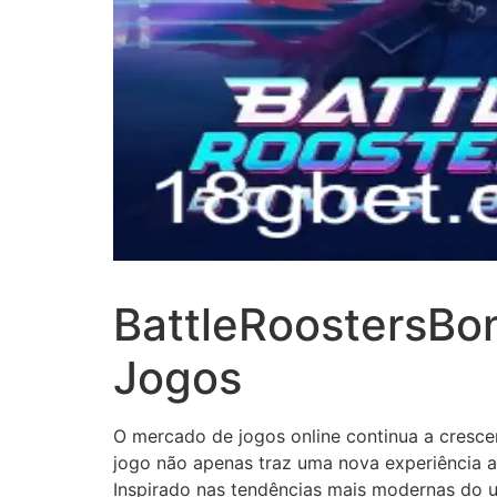
BattleRoostersB
Jogos
O mercado de jogos online continua a cresc
jogo não apenas traz uma nova experiência 
Inspirado nas tendências mais modernas do 