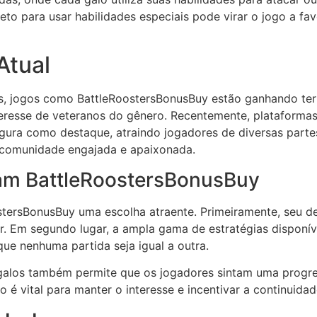
to para usar habilidades especiais pode virar o jogo a fa
Atual
s, jogos como BattleRoostersBonusBuy estão ganhando ter
teresse de veteranos do gênero. Recentemente, plataform
igura como destaque, atraindo jogadores de diversas part
comunidade engajada e apaixonada.
am BattleRoostersBonusBuy
stersBonusBuy uma escolha atraente. Primeiramente, seu 
r. Em segundo lugar, a ampla gama de estratégias disponív
que nenhuma partida seja igual a outra.
s galos também permite que os jogadores sintam uma progr
 é vital para manter o interesse e incentivar a continuidad