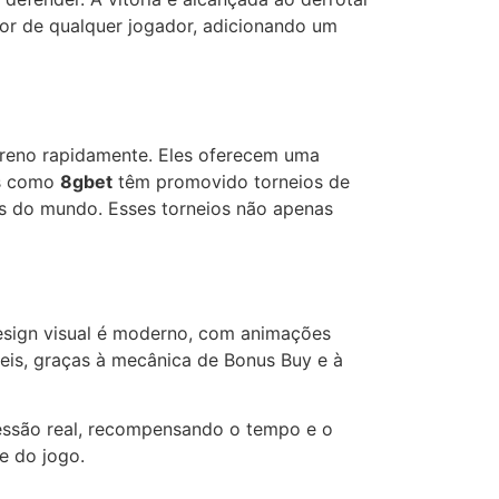
vor de qualquer jogador, adicionando um
reno rapidamente. Eles oferecem uma
as como
8gbet
têm promovido torneios de
es do mundo. Esses torneios não apenas
design visual é moderno, com animações
eis, graças à mecânica de Bonus Buy e à
essão real, recompensando o tempo e o
e do jogo.