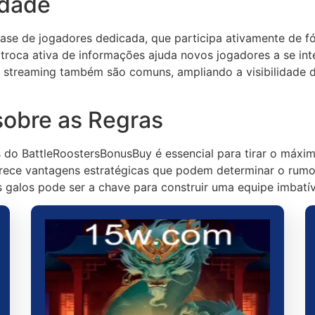
idade
e de jogadores dedicada, que participa ativamente de fóru
a troca ativa de informações ajuda novos jogadores a se i
e streaming também são comuns, ampliando a visibilidade 
sobre as Regras
es do BattleRoostersBonusBuy é essencial para tirar o máx
erece vantagens estratégicas que podem determinar o rumo
 galos pode ser a chave para construir uma equipe imbatív